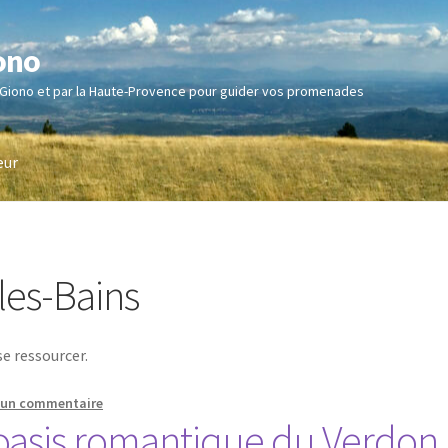
ono
 Giono et par la Haute-Provence pour guider vos promenades
eur
les-Bains
e ressourcer.
r un commentaire
l’oasis romantique du Verdo