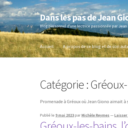
Dans les pas de Jean Gi
Aller
Aller
à
au
Blog personnel d'une lectrice passionnée par Jean
la
contenu
navigation
Accueil
A propos de ce blog et de son aut
Catégorie :
Gréoux-
Promenade à Gréoux où Jean Giono aimait à s
Publié le
9 mai 2023
par
Michèle Reymes
—
Laisse
Gréoux-les-bains, 