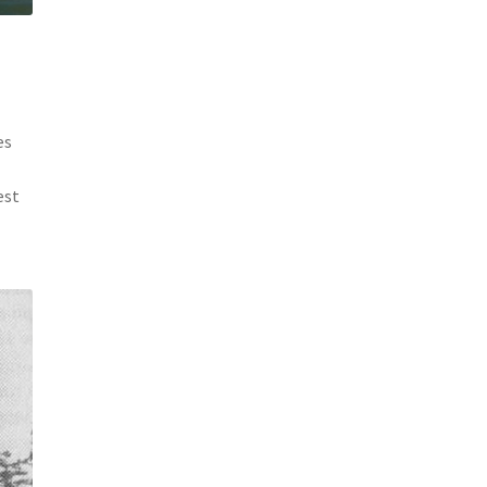
es
est