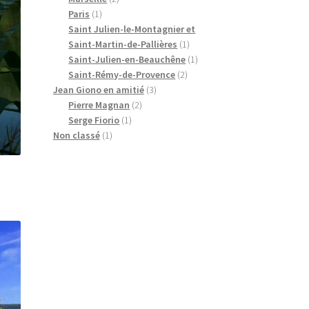
Paris
(1)
Saint Julien-le-Montagnier et
Saint-Martin-de-Pallières
(1)
Saint-Julien-en-Beauchêne
(1)
Saint-Rémy-de-Provence
(2)
Jean Giono en amitié
(3)
Pierre Magnan
(2)
Serge Fiorio
(1)
Non classé
(1)