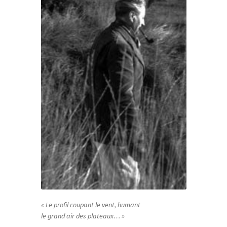
« Le profil coupant le vent, humant
le grand air des plateaux… »