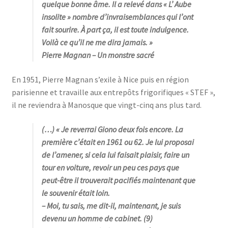
quelque bonne âme.
Il a relevé dans « L’ Aube
insolite » nombre d’invraisemblances qui l’ont
fait sourire. À part ça, il est toute indulgence.
Voilà ce qu’il ne me dira jamais
. »
Pierre Magnan
– Un monstre sacré
En 1951, Pierre Magnan s’exile à Nice puis en région
parisienne et travaille aux entrepôts frigorifiques « STEF »,
il ne reviendra à Manosque que vingt-cinq ans plus tard.
(…) « Je reverrai Giono deux fois encore. La
première c’était en 1961 ou 62. Je lui proposai
de l’amener, si cela lui faisait plaisir, faire un
tour en voiture, revoir un peu ces pays que
peut-être il trouverait pacifiés maintenant que
le souvenir était loin.
– Moi, tu sais, me dit-il, maintenant, je suis
devenu un homme de cabinet. (9)