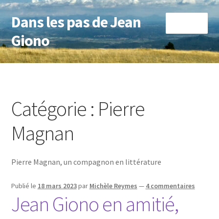
Dans les pas de Jean
Aller
Aller
Menu
à
au
Giono
la
contenu
navigation
Accueil
A propos de ce blog et de son auteur
Catégorie :
Pierre
Manosque et ses environs
Magnan
Marseille
Pierre Magnan, un compagnon en littérature
Marseille
Publié le
18 mars 2023
par
Michèle Reymes
—
4 commentaires
Forcalquier et ses environs
Jean Giono en amitié,